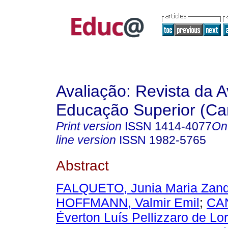
Avaliação: Revista da A
Educação Superior (Ca
Print version
ISSN
1414-4077
On
line version
ISSN
1982-5765
Abstract
FALQUETO, Junia Maria Zan
HOFFMANN, Valmir Emil
;
CA
Éverton Luís Pellizzaro de Lo