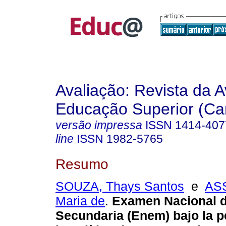
Avaliação: Revista da A
Educação Superior (Ca
versão impressa
ISSN
1414-407
line
ISSN
1982-5765
Resumo
SOUZA, Thays Santos
e
ASS
Maria de
.
Examen Nacional d
Secundaria (Enem) bajo la p