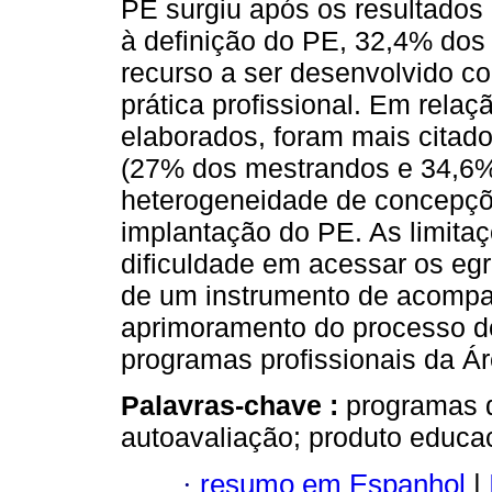
PE surgiu após os resultados
à definição do PE, 32,4% do
recurso a ser desenvolvido c
prática profissional. Em rela
elaborados, foram mais citado
(27% dos mestrandos e 34,6% 
heterogeneidade de concepçõ
implantação do PE. As limita
dificuldade em acessar os e
de um instrumento de acompa
aprimoramento do processo d
programas profissionais da Á
Palavras-chave :
programas d
autoavaliação; produto educac
·
resumo em Espanhol
|