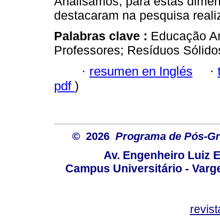
Analisamos, para estas dimen
destacaram na pesquisa reali
Palabras clave :
Educação Am
Professores; Resíduos Sólidos;
·
resumen en Inglés
·
pdf
)
© 2026
Programa de Pós-Gr
Av. Engenheiro Luiz 
Campus Universitário - Var
revis