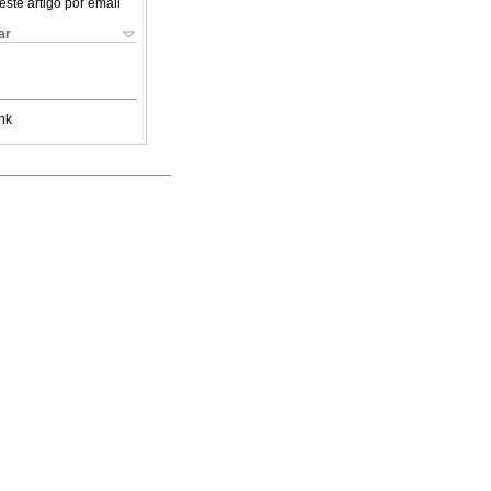
este artigo por email
ar
nk