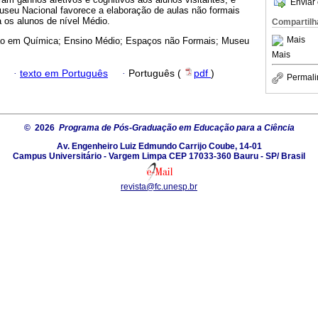
Enviar 
Museu Nacional favorece a elaboração de aulas não formais
 os alunos de nível Médio.
Compartilh
Mais
o em Química; Ensino Médio; Espaços não Formais; Museu
Mais
·
texto em Português
·
Português (
pdf
)
Permali
© 2026
Programa de Pós-Graduação em Educação para a Ciência
Av. Engenheiro Luiz Edmundo Carrijo Coube, 14-01
Campus Universitário - Vargem Limpa CEP 17033-360 Bauru - SP/ Brasil
revista@fc.unesp.br