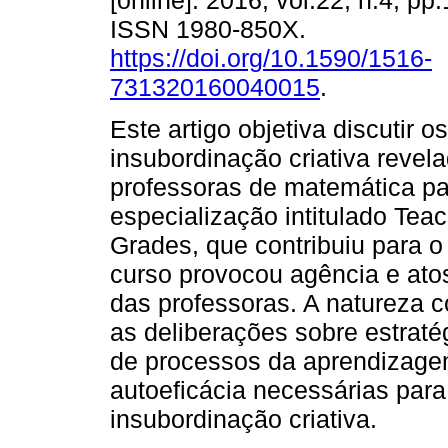
[online]. 2016, vol.22, n.4, p
ISSN 1980-850X.
https://doi.org/10.1590/1516-
731320160040015
.
Este artigo objetiva discutir o
insubordinação criativa revel
professoras de matemática pa
especialização intitulado Tea
Grades, que contribuiu para o
curso provocou agência e atos
das professoras. A natureza c
as deliberações sobre estratég
de processos da aprendizage
autoeficácia necessárias para
insubordinação criativa.