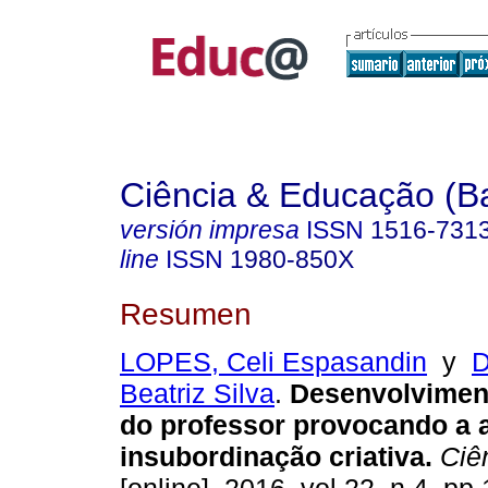
Ciência & Educação (B
versión impresa
ISSN
1516-731
line
ISSN
1980-850X
Resumen
LOPES, Celi Espasandin
y
D
Beatriz Silva
.
Desenvolviment
do professor provocando a 
insubordinação criativa.
Ciên