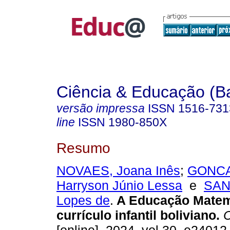
Ciência & Educação (B
versão impressa
ISSN
1516-731
line
ISSN
1980-850X
Resumo
NOVAES, Joana Inês
;
GONCA
Harryson Júnio Lessa
e
SAN
Lopes de
.
A Educação Matem
currículo infantil boliviano.
C