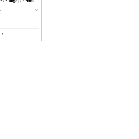
este artigo por email
ar
nk