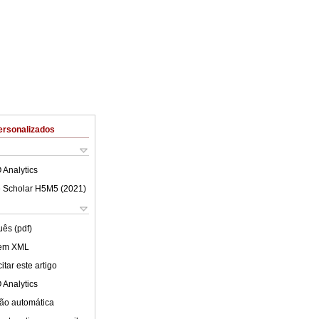
ersonalizados
 Analytics
 Scholar H5M5 (
2021
)
uês (pdf)
 em XML
tar este artigo
 Analytics
ão automática