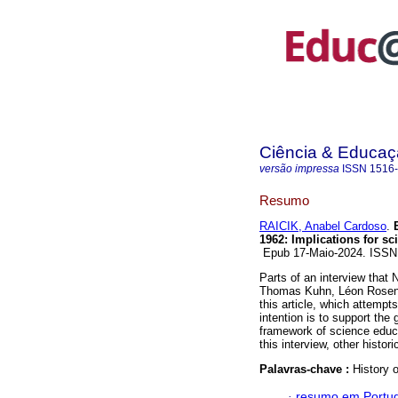
Ciência & Educaç
versão impressa
ISSN
1516
Resumo
RAICIK, Anabel Cardoso
.
E
1962: Implications for sc
Epub 17-Maio-2024. ISS
Parts of an interview tha
Thomas Kuhn, Léon Rosenfe
this article, which attempt
intention is to support the 
framework of science educa
this interview, other histor
Palavras-chave :
History 
·
resumo em Portu