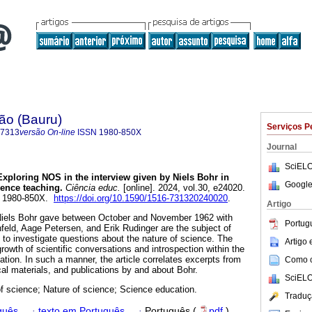
ão (Bauru)
Serviços P
-7313
versão On-line
ISSN
1980-850X
Journal
SciELO
xploring NOS in the interview given by Niels Bohr in
Google
ience teaching.
Ciência educ.
[online]. 2024, vol.30, e24020.
N 1980-850X.
https://doi.org/10.1590/1516-731320240020
.
Artigo
t Niels Bohr gave between October and November 1962 with
Portug
ld, Aage Petersen, and Erik Rudinger are the subject of
s to investigate questions about the nature of science. The
Artigo
growth of scientific conversations and introspection within the
tion. In such a manner, the article correlates excerpts from
Como ci
ical materials, and publications by and about Bohr.
SciELO
of science; Nature of science; Science education.
Traduç
guês
·
texto em Português
·
Português (
pdf
)