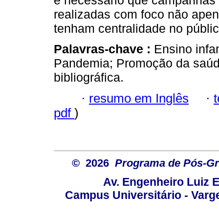
é necessário que campanhas e
realizadas com foco não ape
tenham centralidade no público
Palavras-chave :
Ensino infa
Pandemia; Promoção da saúd
bibliográfica.
·
resumo em Inglês
·
pdf
)
© 2026
Programa de Pós-Gr
Av. Engenheiro Luiz 
Campus Universitário - Var