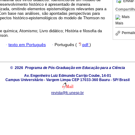
Enviar 
desenvolvimento histórico é apresentado de maneira
lizada, omitindo elementos epistemológicos relevantes para a
Compartilh
Com base nas análises, são apontadas perspectivas para
Mais
spectos histórico-epistemológicos do modelo de Thomson no
Mais
e química; Atomismo; Livro didático; História e filosofia da
Permali
mson.
·
texto em Português
·
Português (
pdf
)
© 2026
Programa de Pós-Graduação em Educação para a Ciência
Av. Engenheiro Luiz Edmundo Carrijo Coube, 14-01
Campus Universitário - Vargem Limpa CEP 17033-360 Bauru - SP/ Brasil
revista@fc.unesp.br