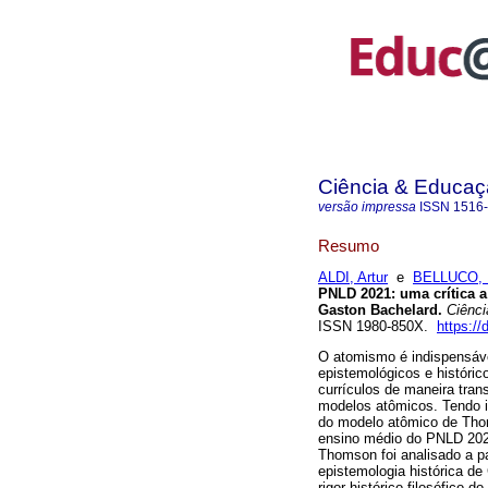
Ciência & Educaç
versão impressa
ISSN
1516
Resumo
ALDI, Artur
e
BELLUCO, M
PNLD 2021: uma crítica a
Gaston Bachelard.
Ciênci
ISSN 1980-850X.
https:/
O atomismo é indispensáve
epistemológicos e históric
currículos de maneira tra
modelos atômicos. Tendo is
do modelo atômico de Thom
ensino médio do PNLD 2021
Thomson foi analisado a par
epistemologia histórica d
rigor histórico-filosófico d