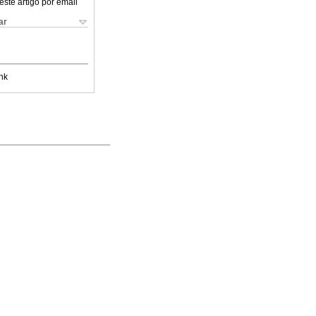
este artigo por email
ar
nk