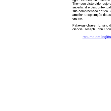
Thomson distorcido, cujo 
superficial e descontextua
sua compreensão crítica. 
ampliar a exploração de a
ensino.
Palavras-chave :
Ensino d
ciência; Joseph John Tho
·
resumo em Inglês