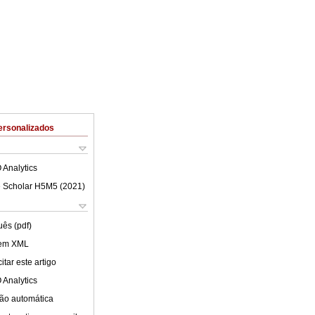
ersonalizados
 Analytics
 Scholar H5M5 (
2021
)
uês (pdf)
 em XML
tar este artigo
 Analytics
ão automática