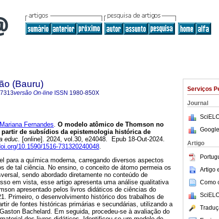
ão (Bauru)
Serviços P
-7313
versão On-line
ISSN
1980-850X
Journal
SciELO
ariana Fernandes
.
O modelo atômico de Thomson no
Google
 partir de subsídios da epistemologia histórica de
a educ.
[online]. 2024, vol.30, e24048. Epub 18-Out-2024.
Artigo
/doi.org/10.1590/1516-731320240048
.
Portug
l para a química moderna, carregando diversos aspectos
os de tal ciência. No ensino, o conceito de átomo permeia os
Artigo
nsversal, sendo abordado diretamente no conteúdo de
so em vista, esse artigo apresenta uma análise qualitativa
Como ci
son apresentado pelos livros didáticos de ciências do
SciELO
. Primeiro, o desenvolvimento histórico dos trabalhos de
tir de fontes históricas primárias e secundárias, utilizando a
Traduç
e Gaston Bachelard. Em seguida, procedeu-se à avaliação do
o material dos livros didáticos. Identificou-se um modelo de