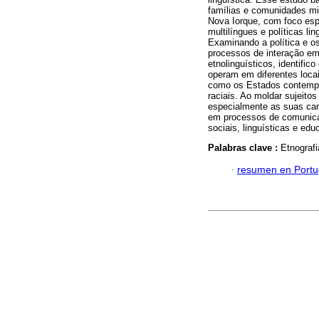
famílias e comunidades mi
Nova Iorque, com foco espe
multilíngues e políticas l
Examinando a política e o
processos de interação em
etnolinguísticos, identifi
operam em diferentes locai
como os Estados contempor
raciais. Ao moldar sujeitos
especialmente as suas car
em processos de comunicaç
sociais, linguísticas e e
Palabras clave :
Etnografi
·
resumen en Port