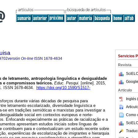
uisa
Servicios 
9702
versión On-line
ISSN
1678-4634
Revista
SciELO
s de letramento, antropologia linguística e desigualdade
Google
os e compromissos teóricos.
Educ. Pesqui.
[online]. 2015,
11. ISSN 1678-4634.
https://doi.org/10.1590/S1517-
Articulo
Inglés 
esforços durante várias décadas de pesquisa para
tre letramento escolarizado, diversidade linguística e
Articu
ra-se em tradições semióticas e marxistas para investigar a
a desigualdade social em contextos europeus e norte-
Como ci
. Enfocando especialmente as práticas de racialização e a
SciELO
gumentos apresentam estudos iniciais sobre línguas de
ue contribuem para e contextualizam um estudo recente sobre
Traduc
ação, experiências de escolarização de imigrantes e hierarquia
aseia-se em pesquisa sociolinguística e etnográfica com