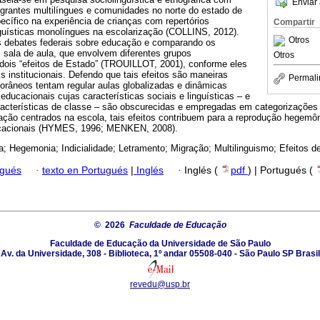
Enviar 
grantes multilíngues e comunidades no norte do estado de
cífico na experiência de crianças com repertórios
Compartir
inguísticas monolíngues na escolarização (COLLINS, 2012).
Otros
s debates federais sobre educação e comparando os
 sala de aula, que envolvem diferentes grupos
Otros
co dois “efeitos de Estado” (TROUILLOT, 2001), conforme eles
s institucionais. Defendo que tais efeitos são maneiras
Permali
âneos tentam regular aulas globalizadas e dinâmicas
 educacionais cujas características sociais e linguísticas – e
acterísticas de classe – são obscurecidas e empregadas em categorizações 
ão centrados na escola, tais efeitos contribuem para a reprodução hegemô
ducacionais (HYMES, 1996; MENKEN, 2008).
a; Hegemonia; Indicialidade; Letramento; Migração; Multilinguismo; Efeitos d
ugués
·
texto en Portugués
|
Inglés
·
Inglés (
pdf
) | Portugués (
© 2026
Faculdade de Educação
Faculdade de Educação da Universidade de São Paulo
Av. da Universidade, 308 - Biblioteca, 1º andar 05508-040 - São Paulo SP Brasil
revedu@usp.br