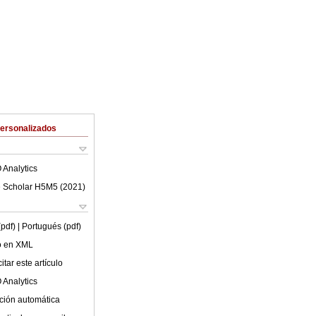
Personalizados
 Analytics
 Scholar H5M5 (
2021
)
(pdf)
| Portugués (pdf)
lo en XML
tar este artículo
 Analytics
ción automática