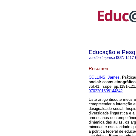
Educação e Pesq
versión impresa
ISSN
1517-
Resumen
COLLINS, James
.
Prática
social: casos etnográfic
vol.41, n.spe, pp.1191-12
9702201508144842
.
Este artigo discute meus 
compreender a interação en
desigualdade social. Inspi
diversidade linguística e 
americanos contemporâneos
dinâmica das aulas, os ar
minorias e escolaridade q
a política federal de educ
linguística. Esse estudo b