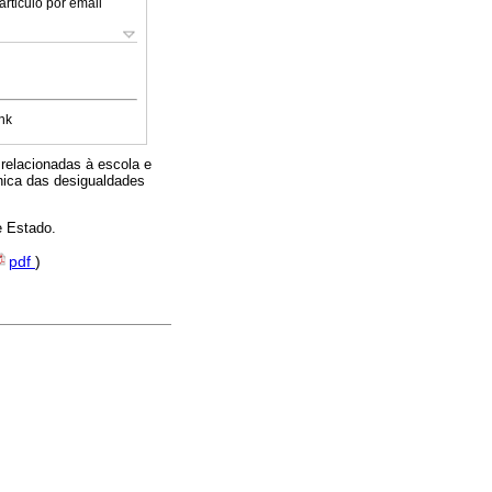
articulo por email
nk
relacionadas à escola e
nica das desigualdades
e Estado.
pdf
)