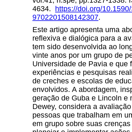
vol.41, n.spe, pp.1327-1338.
4634.
https://doi.org/10.1590
9702201508142307
.
Este artigo apresenta uma a
reflexiva e dialógica para a a
tem sido desenvolvida ao lon
vinte anos por um grupo de 
Universidade de Pavia e que 
experiências e pesquisas real
de creches e escolas de educa
envolvidos. A abordagem, insp
geração de Guba e Lincoln e 
Dewey, considera a avaliação
pessoas que trabalham em uma
em grupo sobre suas crenças e