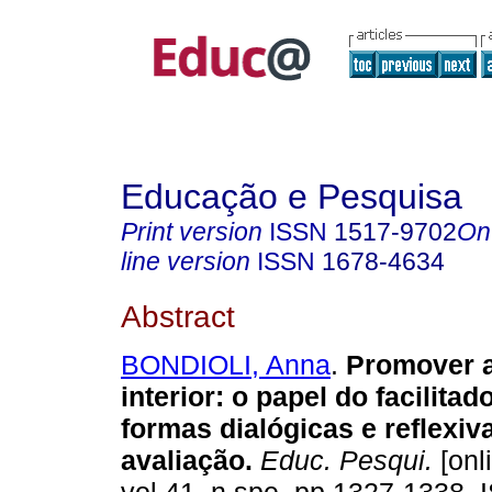
Educação e Pesquisa
Print version
ISSN
1517-9702
On
line version
ISSN
1678-4634
Abstract
BONDIOLI, Anna
.
Promover a 
interior: o papel do facilitad
formas dialógicas e reflexiv
avaliação.
Educ. Pesqui.
[onl