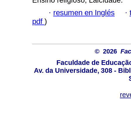
Ensino religioso; Laicidade.
·
resumen en Inglés
·
pdf
)
© 2026
Fac
Faculdade de Educação
Av. da Universidade, 308 - Bib
rev