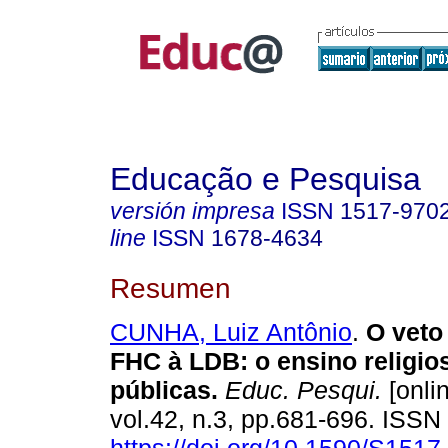
Educação e Pesquisa
versión impresa
ISSN
1517-970
line
ISSN
1678-4634
Resumen
CUNHA, Luiz Antônio
.
O veto
FHC à LDB:
o ensino religio
públicas.
Educ. Pesqui.
[onli
vol.42, n.3, pp.681-696. ISS