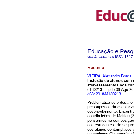
Educação e Pesq
versão impressa
ISSN
1517
Resumo
VIEIRA, Alexandro Braga
;
Inclusão de alunos com d
atravessamentos nos curr
e180213. Epub 06-Ago-20
4634201844180213
.
Problematiza-se o desafio 
pressupostos da escolariz
desenvolvimento. Encontra
contribuições de Meirieu 
pensarmos na composição d
dos estudantes. Na segund
dos alunos contemplados p
denominado Observatório N