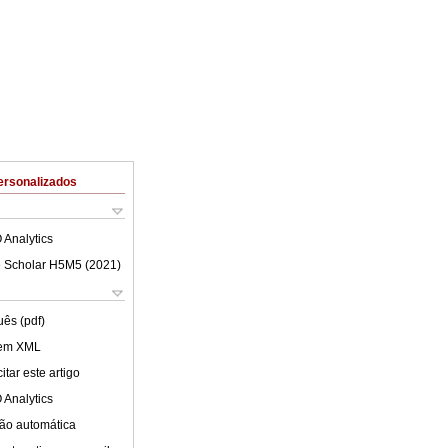
ersonalizados
 Analytics
 Scholar H5M5 (
2021
)
uês (pdf)
 em XML
tar este artigo
 Analytics
ão automática