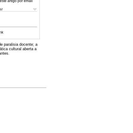
este artigo por email
ar
nk
 paralisia docente; a
ica cultural aberta a
antes.