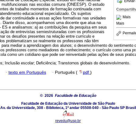
Enviar 
os multifuncionais nas escolas comuns (ONEESP). O estudo
entes de trabalho momentos de formação continuada com
Compartilh
atendimento educacional especializado. Os sujeitos
Mais
a de dar continuidade a essas ações formativas nas unidades
. Diante disso, acompanhamos uma docente que atua na
Mais
 – ES e analisamos: a) as contribuições da pesquisa em seus
ização de entrevistas semiestruturadas com os profissionais
Permali
nar os desafios presentes na relação entre currículo e
dos problematizam se realmente os professores não têm
para mediar a aprendizagem dos alunos; o desenvolvimento do sentimento de
 os professores como mediadores do conhecimento; o currículo como uma prát
cola como um cotidiano que pode ser reinventado pelas ações de seus pratic
os; Inclusão escolar; Deficiência; Transtornos globais do desenvolvimento.
·
texto em Português
·
Português (
pdf
)
© 2026
Faculdade de Educação
Faculdade de Educação da Universidade de São Paulo
Av. da Universidade, 308 - Biblioteca, 1º andar 05508-040 - São Paulo SP Brasil
revedu@usp.br