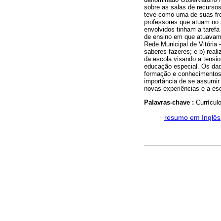
sobre as salas de recurs
teve como uma de suas fr
professores que atuam no 
envolvidos tinham a taref
de ensino em que atuavam
Rede Municipal de Vitória
saberes-fazeres; e b) real
da escola visando a tensio
educação especial. Os da
formação e conhecimentos 
importância de se assumir
novas experiências e a es
Palavras-chave :
Currícul
·
resumo em Inglês