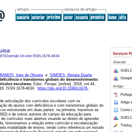
uisa
Serviços P
-9702
versão On-line
ISSN
1678-4634
Journal
SciELO
RAMOS, Ines de Oliveira
e
SIMOES, Renata Duarte
.
Google
eficiência e transtornos globais do desenvolvimento:
ículos escolares.
Educ. Pesqui.
[online]. 2018, vol.44,
Artigo
18. ISSN 1678-4634.
https://doi.org/10.1590/s1678-
Portug
de articulação dos currículos escolares com os
Artigo
ação de alunos com deficiência e com transtornos globais do
-se estruturado em duas partes: na primeira, trazemos as
Como ci
(2002) e de outros autores do campo da educação para
SciELO
e currículos mais abertos visando ao direito de aprender
a, tensionamos a relação entre currículo e escolarização
Traduç
ela modalidade de ensino, tendo como referência um estudo
acional de Educação Especial: estudo em rede nacional