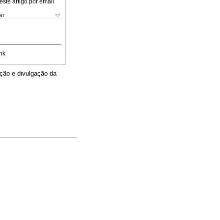
este artigo por email
ar
nk
ição e divulgação da