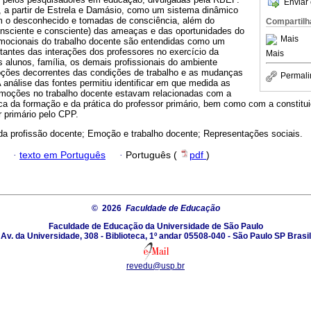
Enviar 
 a partir de Estrela e Damásio, como um sistema dinâmico
om o desconhecido e tomadas de consciência, além do
Compartilh
onsciente e consciente) das ameaças e das oportunidades do
Mais
mocionais do trabalho docente são entendidas como um
tantes das interações dos professores no exercício da
Mais
 alunos, família, os demais profissionais do ambiente
ções decorrentes das condições de trabalho e as mudanças
Permali
A análise das fontes permitiu identificar em que medida as
emoções no trabalho docente estavam relacionadas com a
ca da formação e da prática do professor primário, bem como com a constitu
 primário pelo CPP.
 da profissão docente; Emoção e trabalho docente; Representações sociais.
·
texto em Português
·
Português (
pdf
)
© 2026
Faculdade de Educação
Faculdade de Educação da Universidade de São Paulo
Av. da Universidade, 308 - Biblioteca, 1º andar 05508-040 - São Paulo SP Brasil
revedu@usp.br