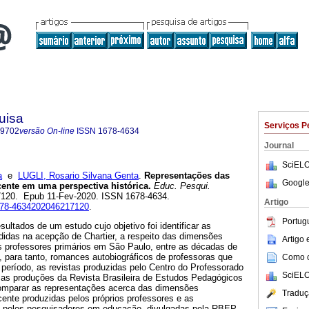
uisa
Serviços P
-9702
versão On-line
ISSN
1678-4634
Journal
SciELO
a
e
LUGLI, Rosario Silvana Genta
.
Representações das
Google
ente em uma perspectiva histórica.
Educ. Pesqui.
217120. Epub 11-Fev-2020. ISSN 1678-4634.
Artigo
1678-4634202046217120
.
Portug
sultados de um estudo cujo objetivo foi identificar as
idas na acepção de Chartier, a respeito das dimensões
Artigo
s professores primários em São Paulo, entre as décadas de
, para tanto, romances autobiográficos de professoras que
Como ci
período, as revistas produzidas pelo Centro do Professorado
SciELO
as produções da Revista Brasileira de Estudos Pedagógicos
mparar as representações acerca das dimensões
Traduç
ente produzidas pelos próprios professores e as
s pelos pesquisadores em educação, divulgadas pela RBEP.