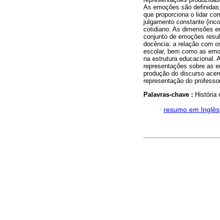
As emoções são definidas,
que proporciona o lidar c
julgamento constante (inc
cotidiano. As dimensões e
conjunto de emoções resul
docência: a relação com os
escolar, bem como as emo
na estrutura educacional. 
representações sobre as 
produção do discurso acer
representação do professor
Palavras-chave :
História
·
resumo em Inglês