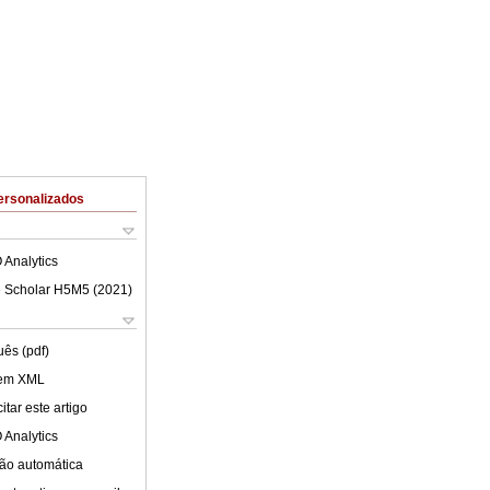
ersonalizados
 Analytics
 Scholar H5M5 (
2021
)
uês (pdf)
 em XML
tar este artigo
 Analytics
ão automática