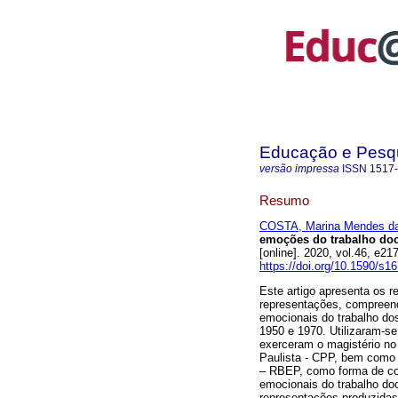
Educação e Pesq
versão impressa
ISSN
1517
Resumo
COSTA, Marina Mendes d
emoções do trabalho doc
[online]. 2020, vol.46, e
https://doi.org/10.1590/s
Este artigo apresenta os re
representações, compreend
emocionais do trabalho do
1950 e 1970. Utilizaram-se
exerceram o magistério no 
Paulista - CPP, bem como 
– RBEP, como forma de co
emocionais do trabalho doc
representações produzida