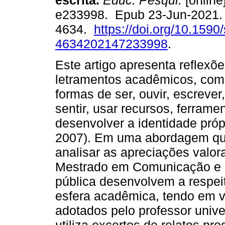
escrita.
Educ. Pesqui.
[online
e233998. Epub 23-Jun-2021.
4634.
https://doi.org/10.1590
4634202147233998
.
Este artigo apresenta reflexõ
letramentos acadêmicos, comp
formas de ser, ouvir, escrever, l
sentir, usar recursos, ferrame
desenvolver a identidade pró
2007). Em uma abordagem quali
analisar as apreciações valor
Mestrado em Comunicação e 
pública desenvolvem a respeit
esfera acadêmica, tendo em v
adotados pelo professor unive