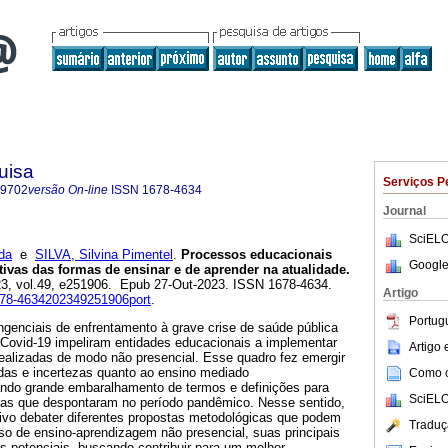
uisa
Serviços P
-9702
versão On-line
ISSN
1678-4634
Journal
SciELO
da
e
SILVA, Silvina Pimentel
.
Processos educacionais
Google
ivas das formas de ensinar e de aprender na atualidade.
023, vol.49, e251906. Epub 27-Out-2023. ISSN 1678-4634.
Artigo
1678-4634202349251906port
.
Portug
ingenciais de enfrentamento à grave crise de saúde pública
Covid-19 impeliram entidades educacionais a implementar
Artigo
alizadas de modo não presencial. Esse quadro fez emergir
idas e incertezas quanto ao ensino mediado
Como ci
ndo grande embaralhamento de termos e definições para
SciELO
cas que despontaram no período pandêmico. Nesse sentido,
tivo debater diferentes propostas metodológicas que podem
Traduç
o de ensino-aprendizagem não presencial, suas principais
es potenciais, buscando contribuir para um melhor