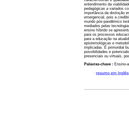
entendimento da viabilida
pedagógicas a variados con
importância da distinção e
emergencial, pois a credi
mundo pós-pandêmico terá
mediados pelas tecnologias
ensino híbrido se apresent
para os processos educaci
para a educação na atualid
epistemológicas e metodol
implicadas. É primordial b
possibilidades e potencial
presenciais ou virtuais, 
Palavras-chave :
Ensino-a
·
resumo em Inglês