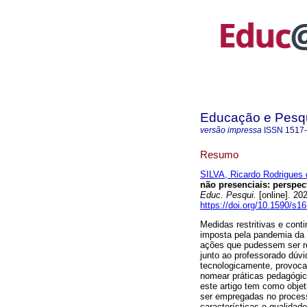
Educação e Pesq
versão impressa
ISSN
1517
Resumo
SILVA, Ricardo Rodrigues 
não presenciais:
perspect
Educ. Pesqui.
[online]. 2
https://doi.org/10.1590/s
Medidas restritivas e cont
imposta pela pandemia da 
ações que pudessem ser re
junto ao professorado dúv
tecnologicamente, provoca
nomear práticas pedagógi
este artigo tem como obje
ser empregadas no process
características e qualidad