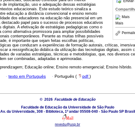
Enviar 
de de implantação, uso e adequação dessas estratégias
textos educacionais. Este estudo teórico sinaliza a
Compartilh
ntre educação a distância convencional e ensino remoto
Mais
bilidade dos educadores na educação não presencial em um
 destacado papel para o sucesso de processos educativos
Mais
 digitais. A efetivação de estratégias pedagógicas como o
a como alternativa promissora para ampliar possibilidades
Permali
onais contemporâneos. Perante as muitas trilhas possíveis
ade, é importante que sejam feitas escolhas políticas,
ógicas que conduzam a experiências de formação autorais, críticas, imersiv
uscar a ressignificação didática da utilização das tecnologias digitais, ass
idades de variadas estratégias, técnicas e metodologias, que, nos diversos c
podem ser combinadas, adaptadas e aprimoradas.
prendizagem; Educação online; Ensino remoto emergencial; Ensino híbrido.
·
texto em Português
·
Português (
pdf
)
© 2026
Faculdade de Educação
Faculdade de Educação da Universidade de São Paulo
Av. da Universidade, 308 - Biblioteca, 1º andar 05508-040 - São Paulo SP Brasil
revedu@usp.br