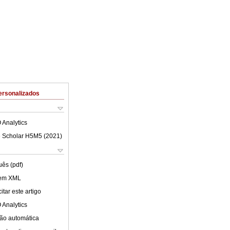
ersonalizados
 Analytics
 Scholar H5M5 (
2021
)
uês (pdf)
 em XML
tar este artigo
 Analytics
ão automática