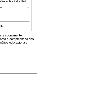
este artigo por email
ar
nk
as e socialmente
im como a compreensão das
enários educacionais