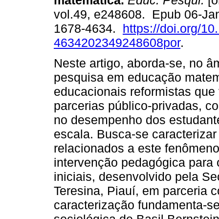
matemática.
Educ. Pesqui.
[o
vol.49, e248608. Epub 06-Ja
1678-4634.
https://doi.org/1
4634202349248608por
.
Neste artigo, aborda-se, no â
pesquisa em educação matemát
educacionais reformistas que 
parcerias público-privadas, c
no desempenho dos estudante
escala. Busca-se caracterizar
relacionados a este fenômen
intervenção pedagógica para 
iniciais, desenvolvido pela S
Teresina, Piauí, em parceria c
caracterização fundamenta-se