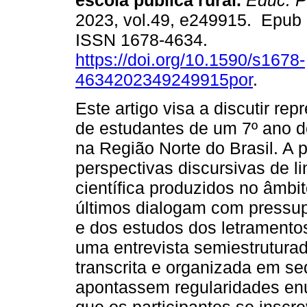
escola pública rural.
Educ. P
2023, vol.49, e249915. Epub
ISSN 1678-4634.
https://doi.org/10.1590/s1678-
4634202349249915por
.
Este artigo visa a discutir re
de estudantes de um 7º ano de
na Região Norte do Brasil. A
perspectivas discursivas de 
científica produzidos no âmbi
últimos dialogam com pressup
e dos estudos dos letramentos
uma entrevista semiestruturad
transcrita e organizada em s
apontassem regularidades enu