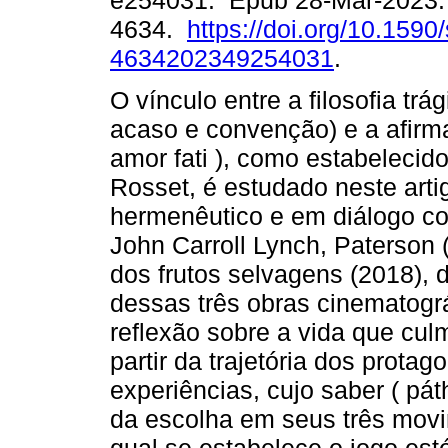
e254031. Epub 28-Mar-2023.
4634.
https://doi.org/10.1590
4634202349254031
.
O vínculo entre a filosofia trá
acaso e convenção) e a afirm
amor fati ), como estabelecid
Rosset, é estudado neste art
hermenêutico e em diálogo com
John Carroll Lynch, Paterson 
dos frutos selvagens (2018), 
dessas três obras cinematogr
reflexão sobre a vida que cul
partir da trajetória dos protag
experiências, cujo saber ( pá
da escolha em seus três movi