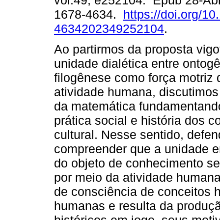
vol.49, e252104. Epub 28-Ab
1678-4634.
https://doi.org/1
4634202349252104
.
Ao partirmos da proposta vigo
unidade dialética entre ontog
filogênese como força motriz 
atividade humana, discutimos
da matemática fundamentando
prática social e história dos c
cultural. Nesse sentido, def
compreender que a unidade ent
do objeto de conhecimento se
por meio da atividade humana 
de consciência de conceitos h
humanas e resulta da produção