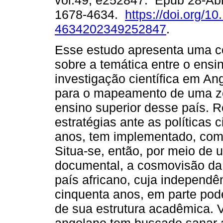
vol.49, e252847. Epub 28-Ab
1678-4634.
https://doi.org/1
4634202349252847
.
Esse estudo apresenta uma c
sobre a temática entre o ensin
investigação científica em An
para o mapeamento de uma zo
ensino superior desse país. R
estratégias ante as políticas 
anos, tem implementado, com 
Situa-se, então, por meio de 
documental, a cosmovisão da 
país africano, cuja independ
cinquenta anos, em parte pode 
de sua estrutura acadêmica. V