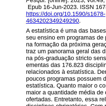
Pesqui.
[online]. 2023, vol.49
Epub 16-Jun-2023. ISSN 167
https://doi.org/10.1590/s1678-
4634202349249290
.
A estatística é uma das bases
seu ensino em programas de p
na formação da próxima geraç
traz um panorama geral das di
na pós-graduação stricto sensu
ementas das 176.823 discipl
relacionados à estatística. D
poucos programas possuem dis
estatística. Quanto maior o 
maior a quantidade média de d
ofertadas. Entretanto, essa r