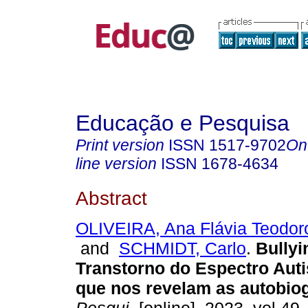
Educação e Pesquisa
Print version
ISSN
1517-9702
On
line version
ISSN
1678-4634
Abstract
OLIVEIRA, Ana Flávia Teodo
and
SCHMIDT, Carlo
.
Bullyi
Transtorno do Espectro Auti
que nos revelam as autobiog