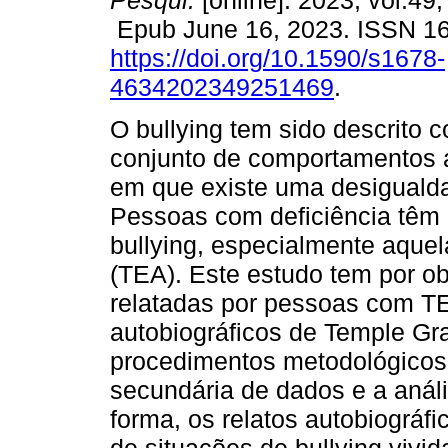
Pesqui.
[online]. 2023, vol.49
Epub June 16, 2023. ISSN 1
https://doi.org/10.1590/s1678-
4634202349251469
.
O bullying tem sido descrito
conjunto de comportamentos a
em que existe uma desigualda
Pessoas com deficiência têm 
bullying, especialmente aquel
(TEA). Este estudo tem por obj
relatadas por pessoas com TEA
autobiográficos de Temple G
procedimentos metodológicos, 
secundária de dados e a anál
forma, os relatos autobiográf