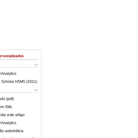
ersonalizados
 Analytics
 Scholar H5M5 (
2021
)
uês (pdf)
 em XML
tar este artigo
 Analytics
ão automática