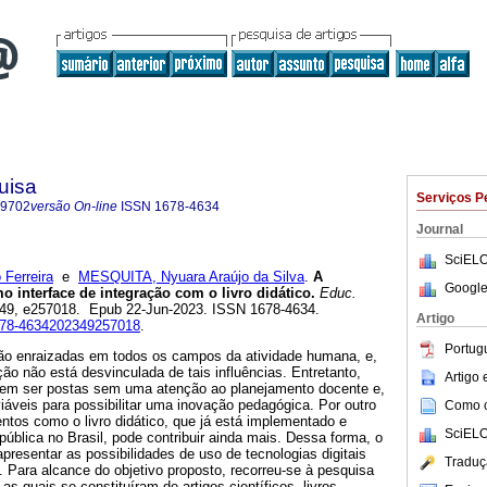
uisa
Serviços P
-9702
versão On-line
ISSN
1678-4634
Journal
SciELO
Ferreira
e
MESQUITA, Nyuara Araújo da Silva
.
A
Google
 interface de integração com o livro didático.
Educ.
l.49, e257018. Epub 22-Jun-2023. ISSN 1678-4634.
Artigo
1678-4634202349257018
.
Portug
stão enraizadas em todos os campos da atividade humana, e,
o não está desvinculada de tais influências. Entretanto,
Artigo
vem ser postas sem uma atenção ao planejamento docente e,
iáveis para possibilitar uma inovação pedagógica. Por outro
Como ci
entos como o livro didático, que já está implementado e
SciELO
pública no Brasil, pode contribuir ainda mais. Dessa forma, o
apresentar as possibilidades de uso de tecnologias digitais
Traduç
o. Para alcance do objetivo proposto, recorreu-se à pesquisa
 as quais se constituíram de artigos científicos, livros,