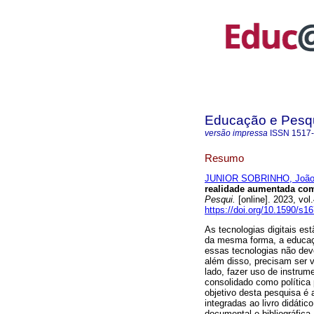
Educação e Pesq
versão impressa
ISSN
1517
Resumo
JUNIOR SOBRINHO, João 
realidade aumentada como
Pesqui.
[online]. 2023, vo
https://doi.org/10.1590/s
As tecnologias digitais e
da mesma forma, a educaçã
essas tecnologias não de
além disso, precisam ser v
lado, fazer uso de instrum
consolidado como política 
objetivo desta pesquisa é 
integradas ao livro didátic
documental e bibliográfica,