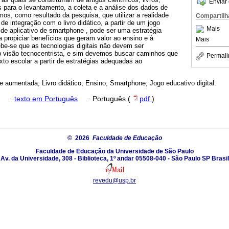
Enviar 
s para o levantamento, a coleta e a análise dos dados de
mos, como resultado da pesquisa, que utilizar a realidade
Compartilh
e integração com o livro didático, a partir de um jogo
Mais
 de aplicativo de smartphone , pode ser uma estratégia
propiciar benefícios que geram valor ao ensino e à
Mais
be-se que as tecnologias digitais não devem ser
ob visão tecnocentrista, e sim devemos buscar caminhos que
Permali
xto escolar a partir de estratégias adequadas ao
e aumentada; Livro didático; Ensino; Smartphone; Jogo educativo digital.
·
texto em Português
·
Português (
pdf
)
© 2026
Faculdade de Educação
Faculdade de Educação da Universidade de São Paulo
Av. da Universidade, 308 - Biblioteca, 1º andar 05508-040 - São Paulo SP Brasil
revedu@usp.br