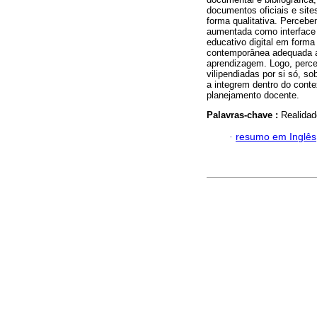
documentos oficiais e site
forma qualitativa. Percebe
aumentada como interface d
educativo digital em forma
contemporânea adequada a 
aprendizagem. Logo, perce
vilipendiadas por si só, s
a integrem dentro do conte
planejamento docente.
Palavras-chave :
Realidad
·
resumo em Inglês