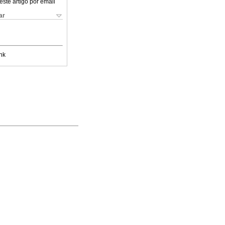
este artigo por email
ar
nk