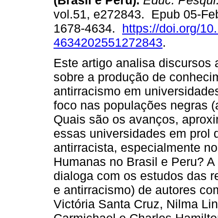
(Brasil e Peru).
Educ. Pesqui
vol.51, e272843. Epub 05-Fe
1678-4634.
https://doi.org/1
4634202551272843
.
Este artigo analisa discurso
sobre a produção de conhecim
antirracismo em universidade
foco nas populações negras (af
Quais são os avanços, aproxi
essas universidades em prol
antirracista, especialmente n
Humanas no Brasil e Peru? A
dialoga com os estudos das re
e antirracismo) de autores co
Victória Santa Cruz, Nilma L