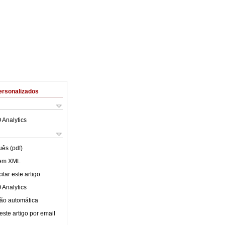
ersonalizados
 Analytics
uês (pdf)
 em XML
tar este artigo
 Analytics
ão automática
este artigo por email