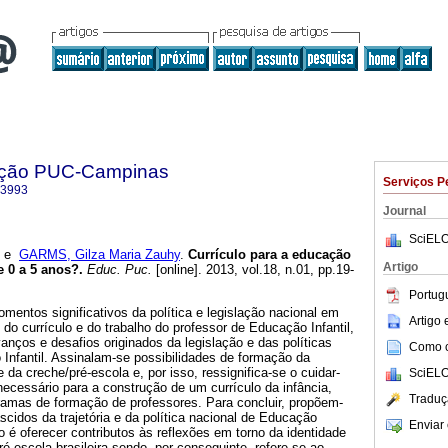
ação PUC-Campinas
Serviços P
-3993
Journal
SciELO
e
GARMS, Gilza Maria Zauhy
.
Currículo para a educação
Artigo
e 0 a 5 anos?.
Educ. Puc.
[online]. 2013, vol.18, n.01, pp.19-
Portug
entos significativos da política e legislação nacional em
Artigo
 do currículo e do trabalho do professor de Educação Infantil,
vanços e desafios originados da legislação e das políticas
Como ci
Infantil. Assinalam-se possibilidades de formação da
 da creche/pré-escola e, por isso, ressignifica-se o cuidar-
SciELO
necessário para a construção de um currículo da infância,
Traduç
ramas de formação de professores. Para concluir, propõem-
cidos da trajetória e da política nacional de Educação
Enviar 
igo é oferecer contributos às reflexões em torno da identidade
ré-escola brasileira sendo, por conseguinte, refere-se ao