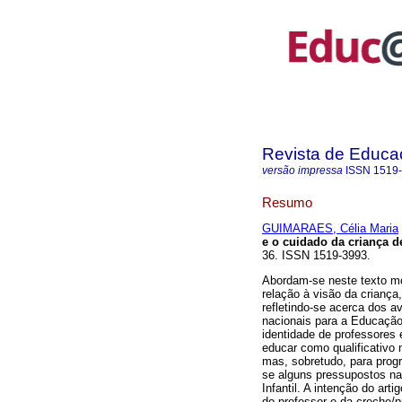
Revista de Educ
versão impressa
ISSN
1519
Resumo
GUIMARAES, Célia Maria
e o cuidado da criança d
36. ISSN 1519-3993.
Abordam-se neste texto mom
relação à visão da criança,
refletindo-se acerca dos a
nacionais para a Educação 
identidade de professores e
educar como qualificativo 
mas, sobretudo, para prog
se alguns pressupostos nas
Infantil. A intenção do art
do professor e da creche/p