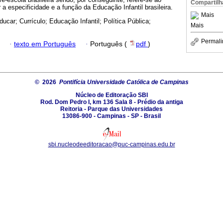
Compartilh
 a especificidade e a função da Educação Infantil brasileira.
Mais
ducar; Currículo; Educação Infantil; Política Pública;
Mais
Permali
·
texto em Português
·
Português (
pdf
)
© 2026
Pontifícia Universidade Católica de Campinas
Núcleo de Editoração SBI
Rod. Dom Pedro I, km 136 Sala 8 - Prédio da antiga
Reitoria - Parque das Universidades
13086-900 - Campinas - SP - Brasil
sbi.nucleodeeditoracao@puc-campinas.edu.br