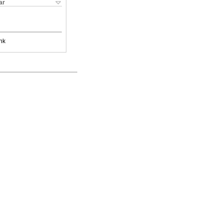
ar
nk