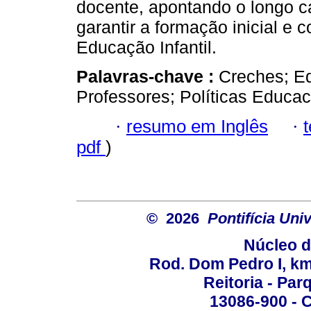
docente, apontando o longo c
garantir a formação inicial e 
Educação Infantil.
Palavras-chave :
Creches; Ed
Professores; Políticas Educac
·
resumo em Inglês
·
pdf
)
© 2026
Pontifícia Un
Núcleo d
Rod. Dom Pedro I, km 
Reitoria - Pa
13086-900 - C