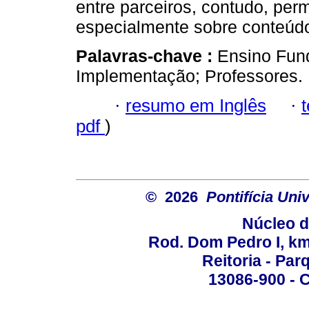
entre parceiros, contudo, pe
especialmente sobre conteúd
Palavras-chave :
Ensino Fun
Implementação; Professores.
·
resumo em Inglês
·
pdf
)
© 2026
Pontifícia Un
Núcleo d
Rod. Dom Pedro I, km 
Reitoria - Pa
13086-900 - C