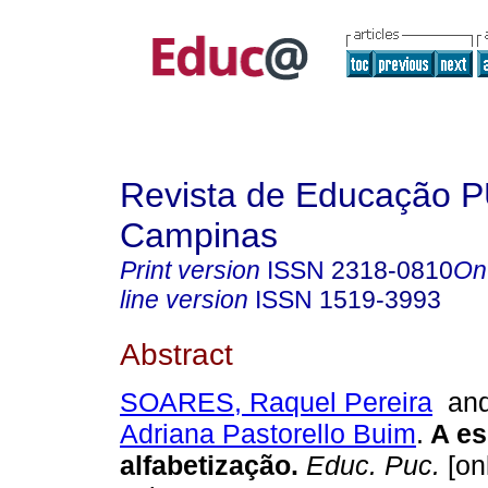
Revista de Educação 
Campinas
Print version
ISSN
2318-0810
On
line version
ISSN
1519-3993
Abstract
SOARES, Raquel Pereira
an
Adriana Pastorello Buim
.
A es
alfabetização.
Educ. Puc.
[on