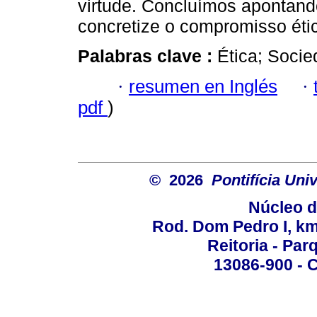
virtude. Concluímos apontand
concretize o compromisso étic
Palabras clave :
Ética; Socie
·
resumen en Inglés
·
pdf
)
© 2026
Pontifícia Un
Núcleo d
Rod. Dom Pedro I, km 
Reitoria - Pa
13086-900 - C