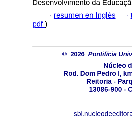
Desenvolvimento da Educaçã
·
resumen en Inglés
·
pdf
)
© 2026
Pontifícia Un
Núcleo d
Rod. Dom Pedro I, km 
Reitoria - Pa
13086-900 - C
sbi.nucleodeedito