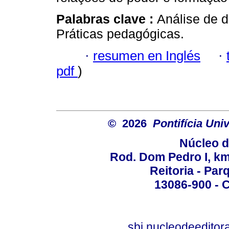
Palabras clave :
Análise de 
Práticas pedagógicas.
·
resumen en Inglés
·
pdf
)
© 2026
Pontifícia Un
Núcleo d
Rod. Dom Pedro I, km 
Reitoria - Pa
13086-900 - C
sbi.nucleodeedito