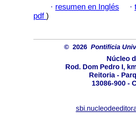
·
resumen en Inglés
·
pdf
)
© 2026
Pontifícia Un
Núcleo d
Rod. Dom Pedro I, km 
Reitoria - Pa
13086-900 - C
sbi.nucleodeedito