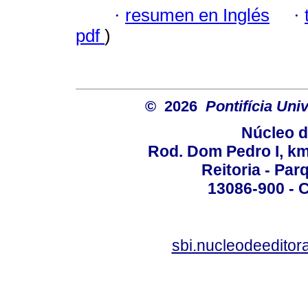
·
resumen en Inglés
·
pdf
)
© 2026
Pontifícia Un
Núcleo d
Rod. Dom Pedro I, km 
Reitoria - Pa
13086-900 - C
sbi.nucleodeedito