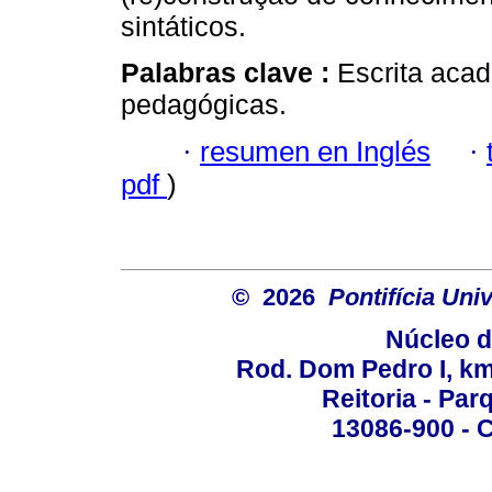
sintáticos.
Palabras clave :
Escrita aca
pedagógicas.
·
resumen en Inglés
·
pdf
)
© 2026
Pontifícia Un
Núcleo d
Rod. Dom Pedro I, km 
Reitoria - Pa
13086-900 - C