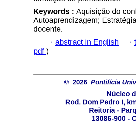
Keywords :
Aquisição do co
Autoaprendizagem; Estratégi
docente.
·
abstract in English
·
pdf
)
© 2026
Pontifícia Un
Núcleo d
Rod. Dom Pedro I, km 
Reitoria - Pa
13086-900 - C