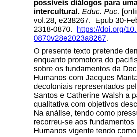
possíveis diálogos para um
intercultural.
Educ. Puc.
[onli
vol.28, e238267. Epub 30-Fe
2318-0870.
https://doi.org/1
0870v28e2023a8267
.
O presente texto pretende de
enquanto promotora do pacif
sobre os fundamentos da Decl
Humanos com Jacques Maritai
decoloniais representados pe
Santos e Catherine Walsh a p
qualitativa com objetivos desc
Na análise, tendo como press
recorreu-se aos fundamentos 
Humanos vigente tendo como 