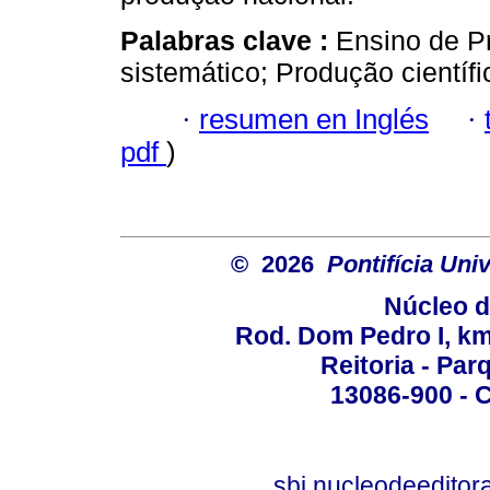
Palabras clave :
Ensino de P
sistemático; Produção científi
·
resumen en Inglés
·
pdf
)
© 2026
Pontifícia Un
Núcleo d
Rod. Dom Pedro I, km 
Reitoria - Pa
13086-900 - C
sbi.nucleodeedito