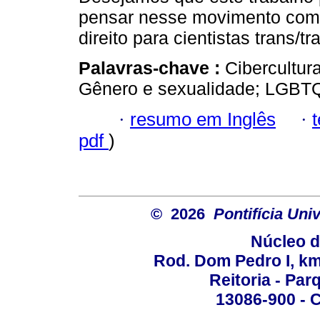
pensar nesse movimento com
direito para cientistas trans/tr
Palavras-chave :
Cibercultura
Gênero e sexualidade; LGBTQ
·
resumo em Inglês
·
pdf
)
© 2026
Pontifícia Un
Núcleo d
Rod. Dom Pedro I, km 
Reitoria - Pa
13086-900 - C