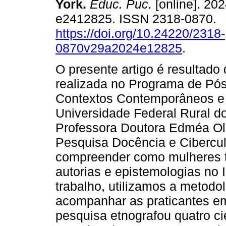
York.
Educ. Puc.
[online]. 202
e2412825. ISSN 2318-0870.
https://doi.org/10.24220/2318-
0870v29a2024e12825
.
O presente artigo é resultad
realizada no Programa de P
Contextos Contemporâneos e
Universidade Federal Rural do
Professora Doutora Edméa Oli
Pesquisa Docência e Cibercult
compreender como mulheres tr
autorias e epistemologias no 
trabalho, utilizamos a metodol
acompanhar as praticantes em
pesquisa etnografou quatro cie