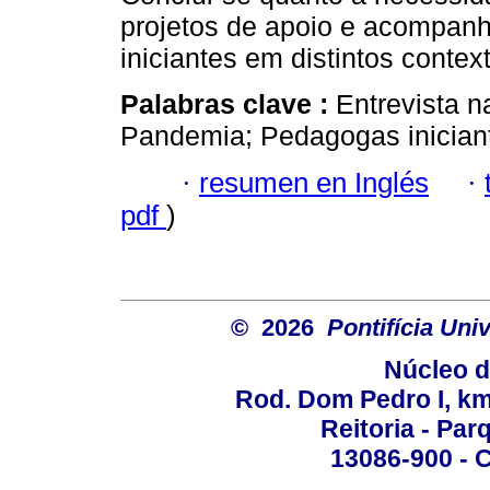
projetos de apoio e acompan
iniciantes em distintos contex
Palabras clave :
Entrevista n
Pandemia; Pedagogas inician
·
resumen en Inglés
·
pdf
)
© 2026
Pontifícia Un
Núcleo d
Rod. Dom Pedro I, km 
Reitoria - Pa
13086-900 - C