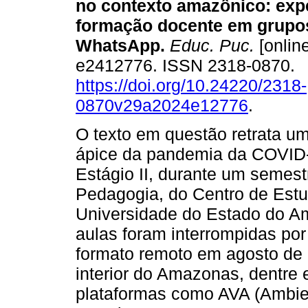
no contexto amazônico: exp
formação docente em grupo
WhatsApp.
Educ. Puc.
[online
e2412776. ISSN 2318-0870.
https://doi.org/10.24220/2318-
0870v29a2024e12776
.
O texto em questão retrata um
ápice da pandemia da COVID-
Estágio II, durante um semes
Pedagogia, do Centro de Estu
Universidade do Estado do A
aulas foram interrompidas po
formato remoto em agosto de 
interior do Amazonas, dentre e
plataformas como AVA (Ambien