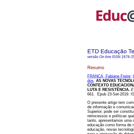
ETD Educação Tem
versão On-line
ISSN
1676-2
Resumo
FRANCA, Fabiane Freire
;
dos
.
AS NOVAS TECNOLO
CONTEXTO EDUCACIONA
LUTA E RESISTÊNCIA.
ET
661. Epub 23-Set-2019. 
O presente artigo tem com
de informação e comunica
Superior, pode ser consti
retrocessos e políticas qu
tanto, apresentamos uma di
educação como forma de re
educação, novas tecnologi
para a aprovação de determ