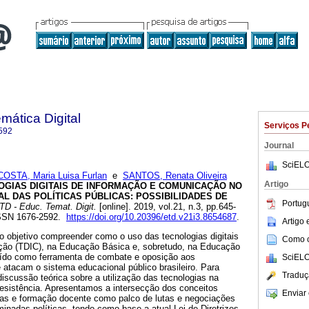
ática Digital
Serviços P
592
Journal
SciELO
COSTA, Maria Luisa Furlan
e
SANTOS, Renata Oliveira
Artigo
GIAS DIGITAIS DE INFORMAÇÃO E COMUNICAÇÃO NO
L DAS POLÍTICAS PÚBLICAS: POSSIBILIDADES DE
Portug
D - Educ. Temat. Digit.
[online]. 2019, vol.21, n.3, pp.645-
ISSN 1676-2592.
https://doi.org/10.20396/etd.v21i3.8654687
.
Artigo
o objetivo compreender como o uso das tecnologias digitais
Como ci
ção (TDIC), na Educação Básica e, sobretudo, na Educação
tuído como ferramenta de combate e oposição aos
SciELO
e atacam o sistema educacional público brasileiro. Para
Traduç
scussão teórica sobre a utilização das tecnologias na
sistência. Apresentamos a intersecção dos conceitos
Enviar 
as e formação docente como palco de lutas e negociações
inadas políticas, tendo como base a atual Lei de Diretrizes