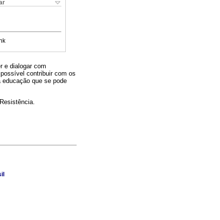
ar
nk
r e dialogar com
possível contribuir com os
a educação que se pode
Resistência.
il