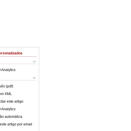
ersonalizados
 Analytics
uês (pdf)
 em XML
tar este artigo
 Analytics
ão automática
este artigo por email