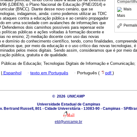
Compartilh
/96 (LDBEN), o Plano Nacional de Educação (PNE/2014) e
ricular (BNCC). Diante desse novo cenário, que se
Mais
cnologias, indagamos, ainda: como podemos utilizar as TDIC
Mais
es ataques contra a educação pública e ao cenário propagador
ecido em uma sociedade com avalanches de informações que
Permali
? Defendemos dois caminhos possíveis para repensar este
 políticas públicas e ações voltadas à formação docente e
ias no ensino; 2) mediação docente com uso das novas
o e domínio do conhecimento científico, tendo, como finalidades, compreende
ditamos que, por meio da educação e o uso crítico das novas tecnologias, é 
minados pelos meios digitais. Sendo assim, consideramos que é por meio d
ucação pública, gratuita e de qualidade.
s Públicas de Educação; Tecnologias Digitais de Informação e Comunicação; 
|
Espanhol
·
texto em Português
·
Português (
pdf
)
© 2026
UNICAMP
Universidade Estadual de Campinas
v. Bertrand Russell, 801 - Cidade Universitária - 13083-90 - Campinas - SP/Bras
etd@unicamp.br