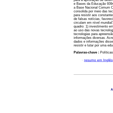
e Bases da Educação 9394
a Base Nacional Comum Cur
consolida por meio das te
para resistir aos constant
de falsas notícias, favor
circulam em nível mundial
quadro: 1) investimento em
ao uso das novas tecnolog
tecnologias para apreensã
informações diversas. Acre
dados e informações disse
resistir e lutar por uma ed
Palavras-chave :
Política
·
resumo em Inglês
A