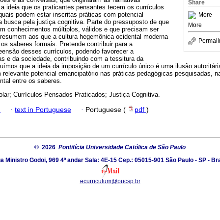
Share
a ideia que os praticantes pensantes tecem os currículos
uais podem estar inscritas práticas com potencial
More
 busca pela justiça cognitiva. Parte do pressuposto de que
More
em conhecimentos múltiplos, válidos e que precisam ser
 resumem aos que a cultura hegemônica ocidental moderna
Permali
os saberes formais. Pretende contribuir para a
reensão desses currículos, podendo favorecer a
s e da sociedade, contribuindo com a tessitura da
ímos que a ideia da imposição de um currículo único é uma ilusão autoritária
elevante potencial emancipatório nas práticas pedagógicas pesquisadas, 
tal entre os saberes.
lar; Currículos Pensados Praticados; Justiça Cognitiva.
h
·
text in Portuguese
·
Portuguese (
pdf
)
© 2026
Pontifícia Universidade Católica de São Paulo
a Ministro Godoi, 969 4º andar Sala: 4E-15 Cep.: 05015-901 São Paulo - SP - Bra
ecurriculum@pucsp.br