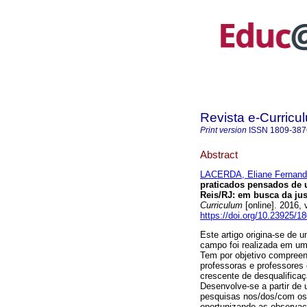
Revista e-Curricu
Print version
ISSN
1809-387
Abstract
LACERDA, Eliane Fernand
praticados pensados de 
Reis/RJ: em busca da jus
Curriculum
[online]. 2016,
https://doi.org/10.23925/
Este artigo origina-se de
campo foi realizada em um
Tem por objetivo compreen
professoras e professores 
crescente de desqualificaç
Desenvolve-se a partir de 
pesquisas nos/dos/com os 
oportunizando as observaç