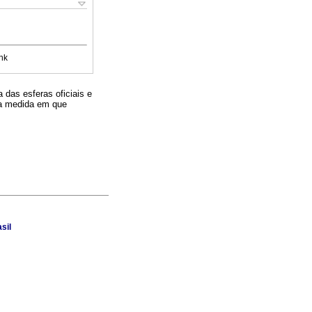
nk
 das esferas oficiais e
na medida em que
sil