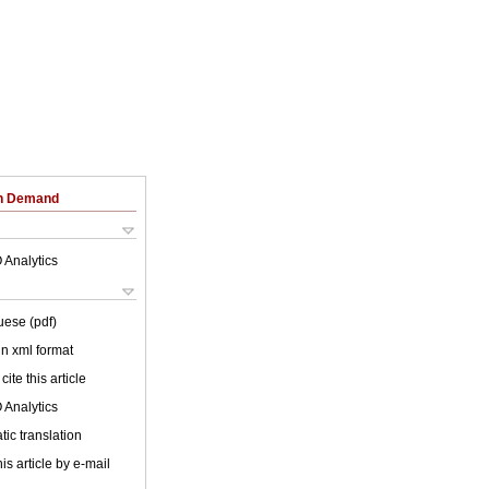
on Demand
 Analytics
uese (pdf)
 in xml format
cite this article
 Analytics
ic translation
is article by e-mail