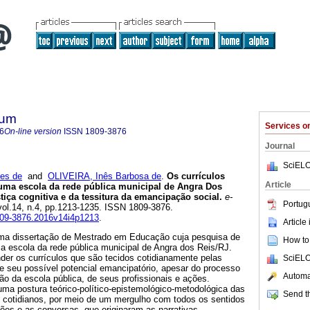
lum
Services 
6
On-line version
ISSN
1809-3876
Journal
SciELO
es de
and
OLIVEIRA, Inês Barbosa de
.
Os currículos
Article
uma escola da rede pública municipal de Angra Dos
tiça cognitiva e da tessitura da emancipação social.
e-
Portug
 vol.14, n.4, pp.1213-1235. ISSN 1809-3876.
1809-3876.2016v14i4p1213
.
Article
 uma dissertação de Mestrado em Educação cuja pesquisa de
How to 
a escola da rede pública municipal de Angra dos Reis/RJ.
der os currículos que são tecidos cotidianamente pelas
SciELO
e seu possível potencial emancipatório, apesar do processo
Automat
ão da escola pública, de seus profissionais e ações.
uma postura teórico-político-epistemológico-metodológica das
Send th
cotidianos, por meio de um mergulho com todos os sentidos
ões e as conversas, que originaram as narrativas