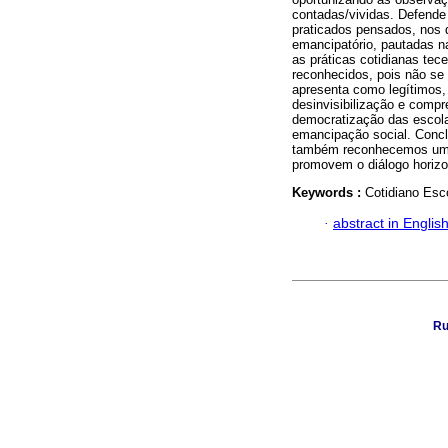
contadas/vividas. Defende 
praticados pensados, nos q
emancipatório, pautadas na
as práticas cotidianas tec
reconhecidos, pois não se
apresenta como legítimos, 
desinvisibilização e comp
democratização das escola
emancipação social. Conclu
também reconhecemos um r
promovem o diálogo horizon
Keywords :
Cotidiano Esco
·
abstract in Englis
Ru