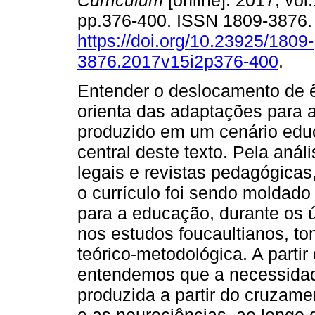
Curriculum
[online]. 2017, vol.
pp.376-400. ISSN 1809-3876
https://doi.org/10.23925/1809-
3876.2017v15i2p376-400
.
Entender o deslocamento de 
orienta das adaptações para as
produzido em um cenário educa
central deste texto. Pela aná
legais e revistas pedagógic
o currículo foi sendo moldado
para a educação, durante os 
nos estudos foucaultianos, t
teórico-metodológica. A partir
entendemos que a necessidade
produzida a partir do cruzam