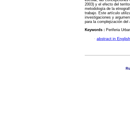
2003) y el efecto del ter
metodología de la etnografí
trabajo. Este artículo util
investigaciones y argumen
para la complejización del
Keywords :
Periferia Urban
·
abstract in Englis
Ru