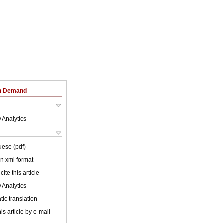
on Demand
 Analytics
uese (pdf)
 in xml format
cite this article
 Analytics
ic translation
is article by e-mail