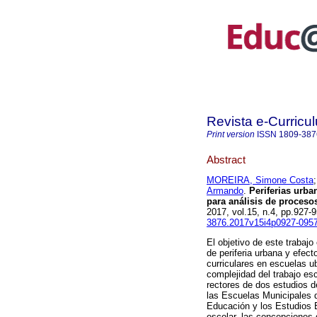
Revista e-Curricu
Print version
ISSN
1809-387
Abstract
MOREIRA, Simone Costa
Armando
.
Periferias urban
para análisis de procesos
2017, vol.15, n.4, pp.927
3876.2017v15i4p0927-095
El objetivo de este trabaj
de periferia urbana y efect
curriculares en escuelas u
complejidad del trabajo esc
rectores de dos estudios d
las Escuelas Municipales d
Educación y los Estudios E
escolar, las concepciones 