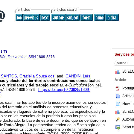
lum
Services 
6
On-line version
ISSN
1809-3876
Journal
SciELO
;
SANTOS, Graziella Souza dos
and
GANDIN, Luís
Article
as y efecto del territorio: contribuciones conceituales
 curriculares y del trabajo escolar.
e-Curriculum
[online].
Portug
-957. ISSN 1809-3876.
https://doi.org/10.23925/1809-
7
.
Article
o es examinar los aportes de la incorporación de los conceptos
How to 
o del territorio en el análisis de procesos educativos y
bicadas en lugares de extrema pobreza. La especificidad y la
SciELO
olar en las escuelas de la periferia fueron los principios
Automat
e doctorado, la base de este documento, que se centraron en
e Porto Alegre. La perspectiva teórica de la Sociología de la
Send th
ducativos Críticos de la comprensión de la institución
de periferia e hiperperiferia (ROSA, 2009, TORRES; et al.,