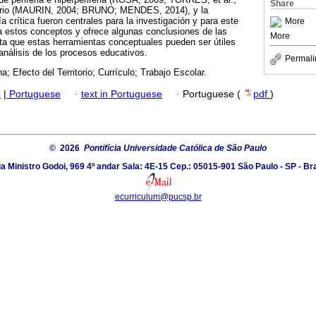
Share
ritorio (MAURIN, 2004; BRUNO; MENDES, 2014), y la
a crítica fueron centrales para la investigación y para este
More
iza estos conceptos y ofrece algunas conclusiones de las
More
ta que estas herramientas conceptuales pueden ser útiles
 análisis de los procesos educativos.
Permali
a; Efecto del Territorio; Currículo; Trabajo Escolar.
h
|
Portuguese
·
text in Portuguese
·
Portuguese (
pdf
)
© 2026
Pontifícia Universidade Católica de São Paulo
a Ministro Godoi, 969 4º andar Sala: 4E-15 Cep.: 05015-901 São Paulo - SP - Bra
ecurriculum@pucsp.br