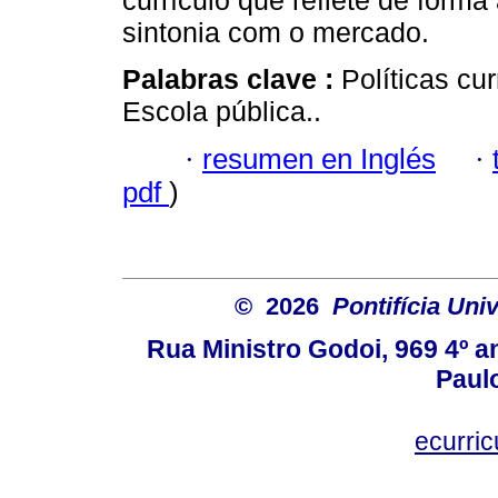
currículo que reflete de for
sintonia com o mercado.
Palabras clave :
Políticas cu
Escola pública..
·
resumen en Inglés
·
pdf
)
© 2026
Pontifícia Uni
Rua Ministro Godoi, 969 4º a
Paulo
ecurri