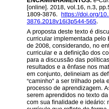
ENCAMINHAMENTOS.
e-Cur
[online]. 2018, vol.16, n.3, p
1809-3876.
https://doi.org/1
3876.2018v16i3p544-565
.
A proposta deste texto é discut
curricular implementada pelo 
de 2008, considerando, no en
curricular e a definição dos 
para a discussão das política
resultados e a ênfase nos mat
em conjunto, delineiam as def
“caminho” a ser trilhado pela
processo de aprendizagem. As
serem aprendidos no texto da
com sua finalidade e ideário