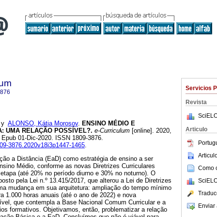
lum
Servicios 
3876
Revista
SciELO
y
ALONSO, Kátia Morosov
.
ENSINO MÉDIO E
Articulo
A: UMA RELAÇÃO POSSÍVEL?.
e-Curriculum
[online]. 2020,
. Epub 01-Dic-2020. ISSN 1809-3876.
Portug
1809-3876.2020v18i3p1447-1465
.
Articu
ção a Distância (EaD) como estratégia de ensino a ser
nsino Médio, conforme as novas Diretrizes Curriculares
Como ci
 etapa (até 20% no período diurno e 30% no noturno). O
osto pela Lei n.º 13.415/2017, que alterou a Lei de Diretrizes
SciELO
ma mudança em sua arquitetura: ampliação do tempo mínimo
Traduc
a 1.000 horas anuais (até o ano de 2022) e nova
exível, que contempla a Base Nacional Comum Curricular e a
Enviar 
ários formativos. Objetivamos, então, problematizar a relação
ucação Básica e a EaD. Concluímos que não é viável para