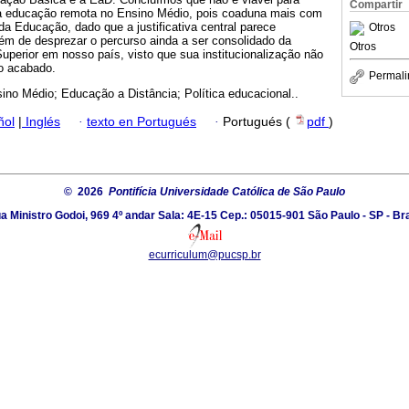
Compartir
 educação remota no Ensino Médio, pois coaduna mais com
a Educação, dado que a justificativa central parece
Otros
lém de desprezar o percurso ainda a ser consolidado da
Otros
perior em nosso país, visto que sua institucionalização não
o acabado.
Permali
ino Médio; Educação a Distância; Política educacional..
ñol
|
Inglés
·
texto en Portugués
·
Portugués (
pdf
)
© 2026
Pontifícia Universidade Católica de São Paulo
a Ministro Godoi, 969 4º andar Sala: 4E-15 Cep.: 05015-901 São Paulo - SP - Bra
ecurriculum@pucsp.br