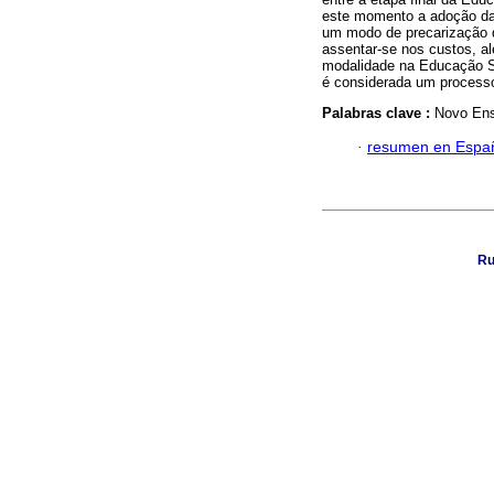
este momento a adoção da
um modo de precarização d
assentar-se nos custos, a
modalidade na Educação Su
é considerada um process
Palabras clave :
Novo Ens
·
resumen en Espa
Ru