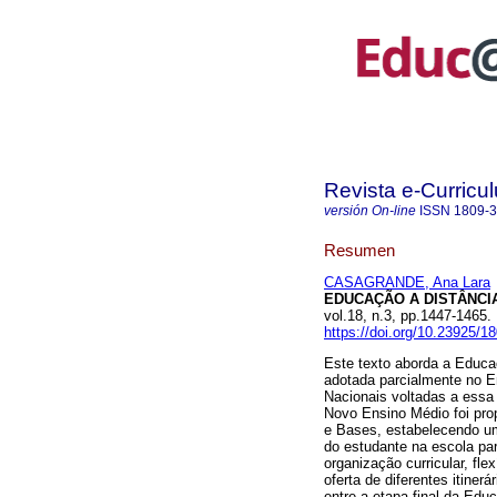
Revista e-Curricu
versión On-line
ISSN
1809-
Resumen
CASAGRANDE, Ana Lara
EDUCAÇÃO A DISTÂNCI
vol.18, n.3, pp.1447-1465
https://doi.org/10.23925/
Este texto aborda a Educa
adotada parcialmente no E
Nacionais voltadas a essa
Novo Ensino Médio foi prop
e Bases, estabelecendo u
do estudante na escola par
organização curricular, fl
oferta de diferentes itiner
entre a etapa final da Ed