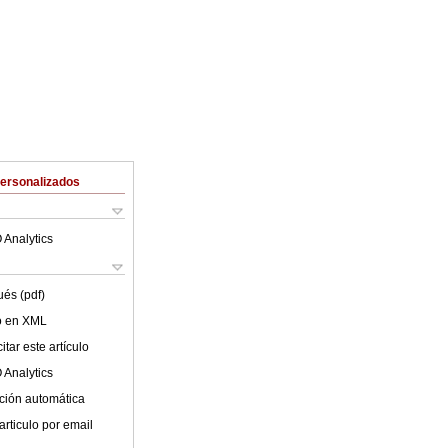
Personalizados
 Analytics
ués (pdf)
lo en XML
tar este artículo
 Analytics
ción automática
articulo por email