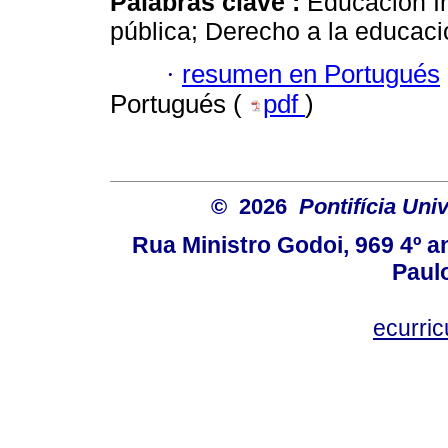
Palabras clave :
Educación In
pública; Derecho a la educaci
·
resumen en Portugués
Portugués (
pdf
)
© 2026
Pontifícia Uni
Rua Ministro Godoi, 969 4º a
Paulo
ecurri