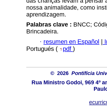
das crianças levam a pensar 
nossa animalidade, como insti
aprendizagem.
Palabras clave :
BNCC; Códig
Brincadeira.
·
resumen en Español
|
I
Portugués (
pdf
)
© 2026
Pontifícia Uni
Rua Ministro Godoi, 969 4º a
Paulo
ecurri